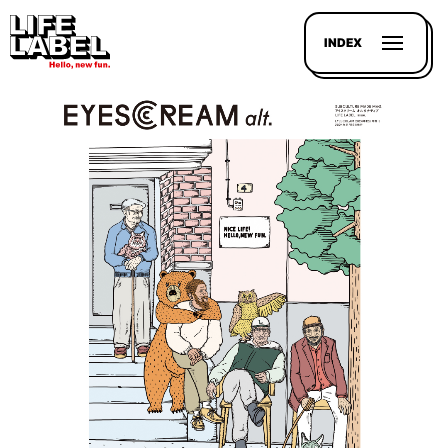
INDEX
記事を
探す
LL
MAGAZIN
HOUSE
LINE-
UP