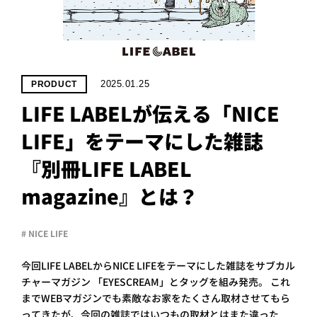
PROJECT
WHAT’S
LIFE
LABEL
2025.01.25
PRODUCT
LIFE LABELが伝える「NICE
ライフレー
LIFE」をテーマにした雑誌
つ
い
て
も
っ
『別冊LIFE LABEL
はい
いいえ
magazine』とは？
# NICE LIFE
会社概
要
今回LIFE LABELからNICE LIFEをテーマにした雑誌をサブカル
企業の
チャーマガジン 「EYESCREAM」とタッグを組み発売。 これ
方へ
までWEBマガジンでも素敵なお家をたくさん取材させてもら
お問い
ってきたが、今回の雑誌ではいつもの取材とはまた違った
合わせ