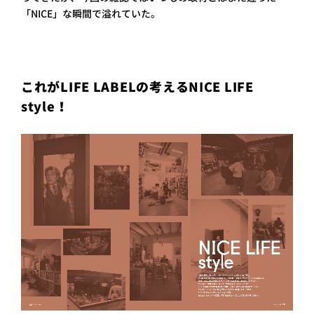
「NICE」な瞬間で溢れていた。
プライ
バシー
ポリシ
ー
採用情
報
これがLIFE LABELの考えるNICE LIFE
style！