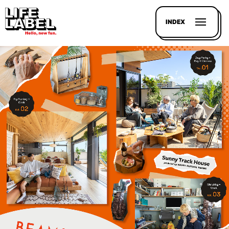
INDEX
記事を
探す
LL
MAGAZIN
HOUSE
LINE-
UP