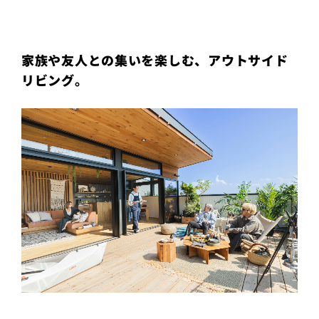
プライ
バシー
ポリシ
ー
家族や友人との集いを楽しむ、アウトサイド
採用情
報
リビング。