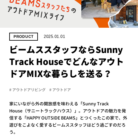
PROJECT
WHAT’S
LIFE
LABEL
2025.01.01
PRODUCT
ビームススタッフならSunny
ライフレー
Track Houseでどんなアウト
つ
い
て
も
っ
ドアMIXな暮らしを送る？
はい
いいえ
# アウトドアリビング
# アウトドア
家にいながら外の開放感を味わえる「Sunny Track
会社概
House（サニートラックハウス）」。アウトドアの魅力を発
要
信する「HAPPY OUTSIDE BEAMS」とつくったこの家で、外
企業の
方へ
遊びをこよなく愛するビームススタッフはどう過ごすのだろ
う。
お問い
合わせ