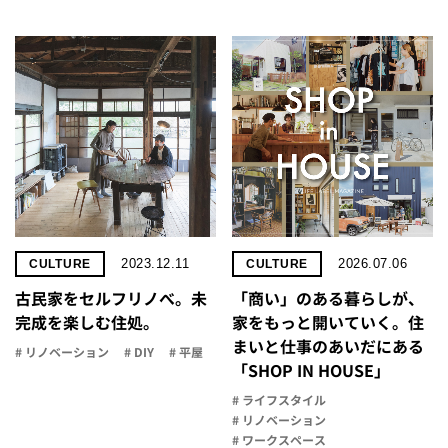
2023.12.11
2026.07.06
CULTURE
CULTURE
古民家をセルフリノべ。未
「商い」の​ある​暮らしが、​
完成を楽しむ住処。
家を​もっと​開いていく。​住
まいと​仕事の​あいだに​ある​
# リノベーション
# DIY
# 平屋
「SHOP IN HOUSE」
# ライフスタイル
# リノベーション
# ワークスペース