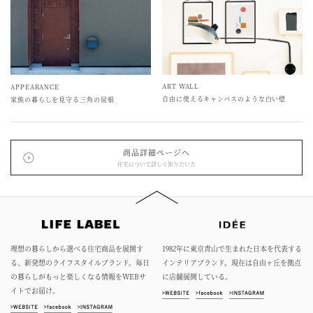
ART WALL
APPEARANCE
自由に使えるキャンバスのような白い壁
家族の暮らしを見守る三角の屋根
商品詳細ページへ
住宅について詳しく知りたい方
理想の暮らしから選べる住宅商品を展開す
1982年に東京青山で生まれた日本を代表する
る、新発想のライフスタイルブランド。毎日
インテリアブランド。現在は自由ヶ丘を拠点
の暮らしがもっと楽しくなる情報をWEBサ
に店舗展開している。
イトでお届け。