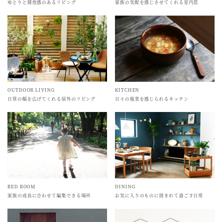
ゆとりと開放感のあるリビング
家族の気配を感じさせてくれる室内窓
OUTDOOR LIVING
KITCHEN
日常の幅を広げてくれる屋外のリビング
日々の風景を感じられるキッチン
DINING
BED ROOM
お気に入りのものに囲まれて過ごす日常
家族の成長に合わせて編集できる場所