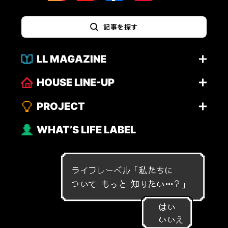
記事を探す
LL MAGAZINE
HOUSE LINE-UP
PROJECT
WHAT’S LIFE LABEL
ライフレーベル「
私
た
ち
に
つ
い
て
も
っ
と
知
り
た
い
…
？
」
はい
いいえ