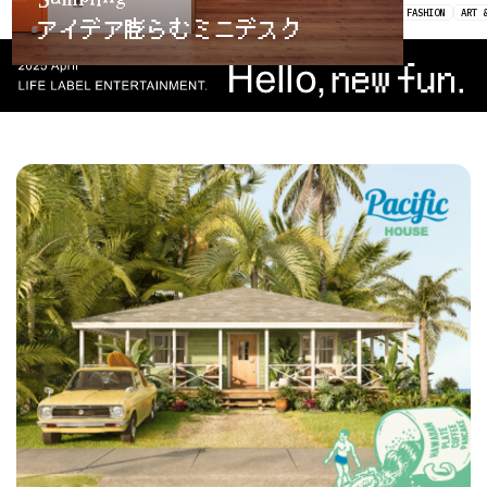
方
ART & MUSIC
FOOD & HEALTH
OUTDOOR
FASHION
FASHION
ART 
へ
お
問
い
合
わ
せ
プ
ラ
イ
バ
シ
ー
ポ
リ
シ
ー