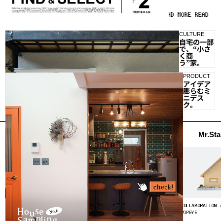
PRO
READ MORE
READ MORE
READ MORE
READ MORE
READ MORE
READ MORE
READ MORE
READ MORE
READ MORE
WHA
LIFE
CULTURE
PRODUCT
OUTDOOR
LAB
自宅の一部
アイデア
家族や仲
で、“小さ
膨らむミ
間が集ま
く商
ニデス
る家。
う”家。
ク。
CULTURE
PRODUCT
ラ
OUTDOOR
自宅の一部
アイデア
家族や仲
で、“小さ
膨らむミ
つ
間が集ま
く商
ニデス
る家。
う”家。
ク。
Pacific HOUSE
Sunny Track House
Mr.St
会
社
概
要
NEW
企
COLLABORATION :
COLLABORATION :
COLLABORATION 
業
Pacific
HAPPY OUTSIDE BEAMS
POPEYE
の