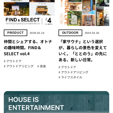
PRODUCT
OUTDOOR
2026.02.24
2026.02.20
仲間とシェアする、オトナ
「家サウナ」と​いう​選択
の趣味時間。FIND＆
が、​暮らしの​景色を​変えて
SELECT vol.4
いく。「​ととのう」の​先に​
ある、​新しい​日常。
# アウトドア
# アウトドアリビング
# 音楽
# アウトドア
# アウトドアリビング
# ライフスタイル
HOUSE IS
ENTERTAINMENT