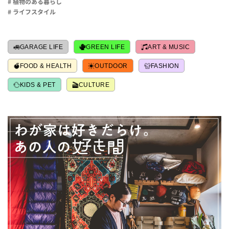
# 植物のある暮らし
# ライフスタイル
GARAGE LIFE
GREEN LIFE
ART & MUSIC
FOOD & HEALTH
OUTDOOR
FASHION
KIDS & PET
CULTURE