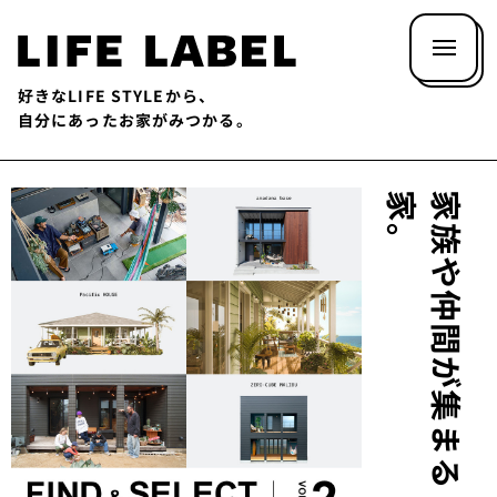
好きなLIFE STYLEから、
自分にあったお家がみつかる。
。
。
。
ア
イ
デ
ア
膨
ら
む
ミ
ニ
デ
ス
ク
家
族
や
仲
間
が
集
ま
る
家
自
宅
の
一
部
で
、
“
小
さ
く
商
う
”
家
記
事
を
探
す
LL
MAG
HOU
LINE
UP