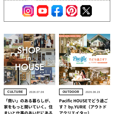
CULTURE
OUTDOOR
2026.07.06
2026.06.23
「商い」の​ある​暮らしが、​
Pacific HOUSEでどう過ご
家を​もっと​開いていく。​住
す？ by.YURIE（アウトド
まいと​仕事の​あいだに​ある​
アクリエイター）