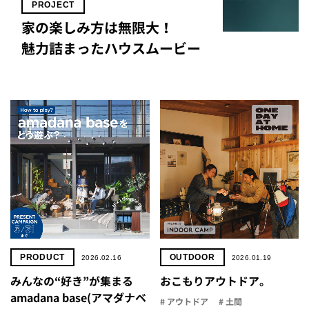
PROJECT
怖家
家の楽しみ方は無限大！
森岡龍
魅力詰まったハウスムービー
こころある体操
パイク
PRODUCT
OUTDOOR
2026.02.16
2026.01.19
みんなの“好き”が集まる
おこもりアウトドア。
amadana base(アマダナベ
# アウトドア
# 土間