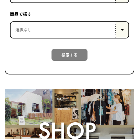
PROJECT
WHAT’S
商品で探す
LIFE
LABEL
ライフレー
検索する
つ
い
て
も
っ
はい
いいえ
会社概
要
企業の
方へ
お問い
合わせ