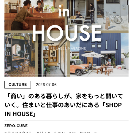
プライ
バシー
ポリシ
ー
採用情
報
2026.07.06
CULTURE
「商い」の​ある​暮らしが、​家を​もっと​開いて
いく。​住まいと​仕事の​あいだに​ある​「SHOP
IN HOUSE」
ZERO-CUBE