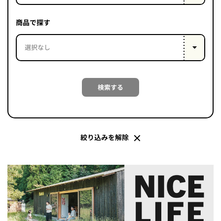
PROJECT
WHAT’S
商品で探す
LIFE
LABEL
ライフレー
検索する
つ
い
て
も
っ
はい
いいえ
絞り込みを解除
会社概
要
企業の
方へ
お問い
合わせ