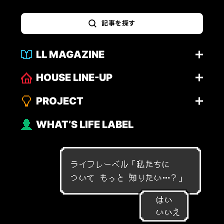
記事を探す
LL MAGAZINE
HOUSE LINE-UP
PROJECT
WHAT’S LIFE LABEL
ライフレーベル「
私
た
ち
に
つ
い
て
も
っ
と
知
り
た
い
…
？
」
はい
いいえ