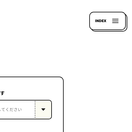
INDEX
す