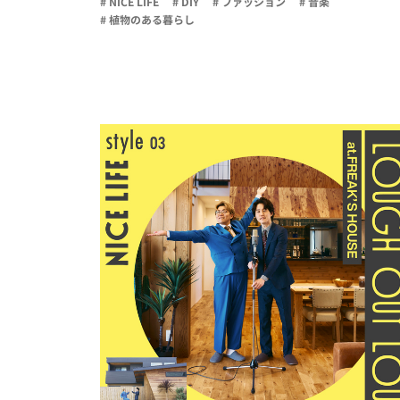
# NICE LIFE
# DIY
# ファッション
# 音楽
# 植物のある暮らし