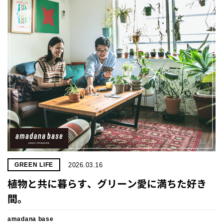
プライ
バシー
ポリシ
ー
採用情
報
2026.03.16
GREEN LIFE
植物と共に暮らす、グリーン愛に満ちた好き
間。
amadana base