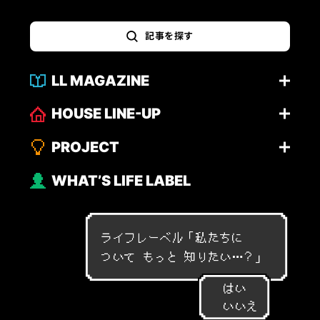
記事を探す
LL MAGAZINE
HOUSE LINE-UP
PROJECT
WHAT’S LIFE LABEL
ライフレーベル「
私
た
ち
に
つ
い
て
も
っ
と
知
り
た
い
…
？
」
はい
いいえ