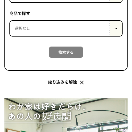
PROJECT
WHAT’S
商品で探す
LIFE
LABEL
ライフレー
検索する
つ
い
て
も
っ
はい
いいえ
絞り込みを解除
会社概
要
企業の
方へ
お問い
合わせ