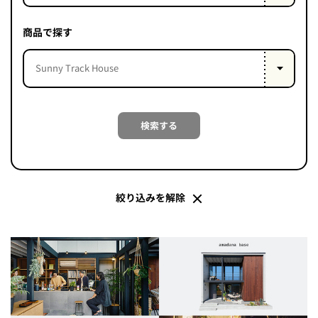
PROJECT
WHAT’S
商品で探す
LIFE
LABEL
ライフレー
検索する
つ
い
て
も
っ
はい
いいえ
絞り込みを解除
会社概
要
企業の
方へ
お問い
合わせ