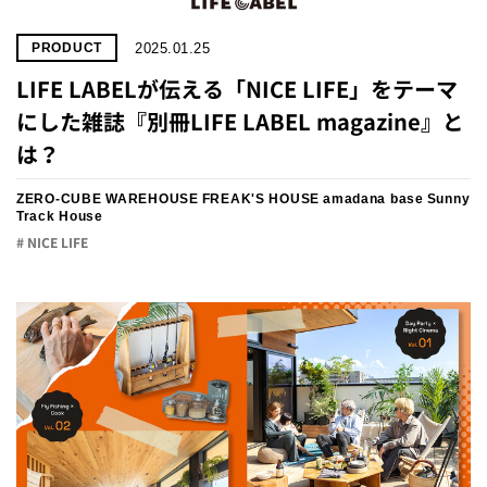
2025.01.25
PRODUCT
LIFE LABELが伝える「NICE LIFE」をテーマ
にした雑誌『別冊LIFE LABEL magazine』と
は？
ZERO-CUBE WAREHOUSE
FREAK'S HOUSE
amadana base
Sunny
Track House
# NICE LIFE