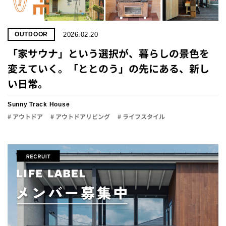
2026.02.20
OUTDOOR
「家サウナ」と​いう​選択が、​暮らしの​景色を​
変えていく。「​ととのう」の​先に​ある、​新し
い​日常。
Sunny Track House
# アウトドア
# アウトドアリビング
# ライフスタイル