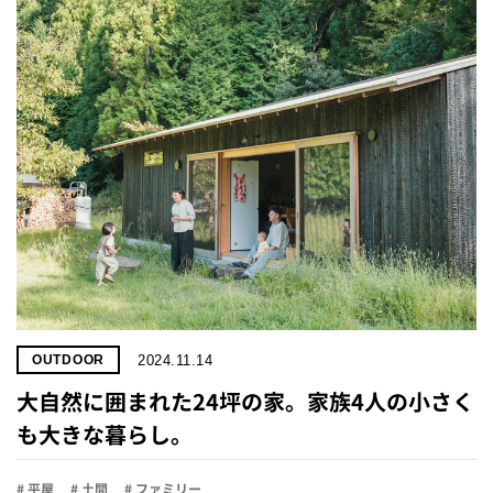
2024.11.14
OUTDOOR
大自然に囲まれた24坪の家。家族4人の小さく
も大きな暮らし。
# 平屋
# 土間
# ファミリー