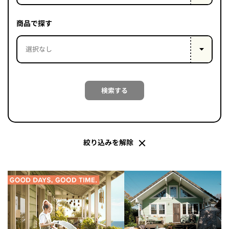
PROJECT
WHAT’S
商品で探す
LIFE
LABEL
ライフレー
検索する
つ
い
て
も
っ
はい
いいえ
絞り込みを解除
会社概
要
企業の
方へ
お問い
合わせ