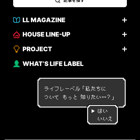
記事を探す
LL MAGAZINE
HOUSE LINE-UP
PROJECT
WHAT’S LIFE LABEL
ライフレーベル「
私
た
ち
に
つ
い
て
も
っ
と
知
り
た
い
…
？
」
はい
いいえ