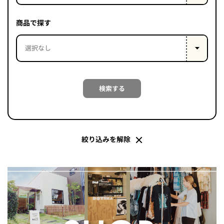
PROJECT
WHAT’S
商品で探す
LIFE
LABEL
ライフレー
検索する
つ
い
て
も
っ
はい
いいえ
絞り込みを解除
会社概
要
企業の
方へ
お問い
合わせ