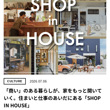
プライ
バシー
ポリシ
ー
採用情
報
2026.07.06
CULTURE
「商い」の​ある​暮らしが、​家を​もっと​開いて
いく。​住まいと​仕事の​あいだに​ある​「SHOP
IN HOUSE」