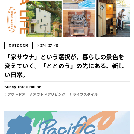
2026.02.20
OUTDOOR
「家サウナ」と​いう​選択が、​暮らしの​景色を​
変えていく。「​ととのう」の​先に​ある、​新し
い​日常。
Sunny Track House
# アウトドア
# アウトドアリビング
# ライフスタイル