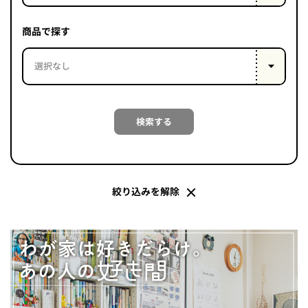
PROJECT
WHAT’S
商品で探す
LIFE
LABEL
ライフレー
検索する
つ
い
て
も
っ
はい
いいえ
絞り込みを解除
会社概
要
企業の
方へ
お問い
合わせ