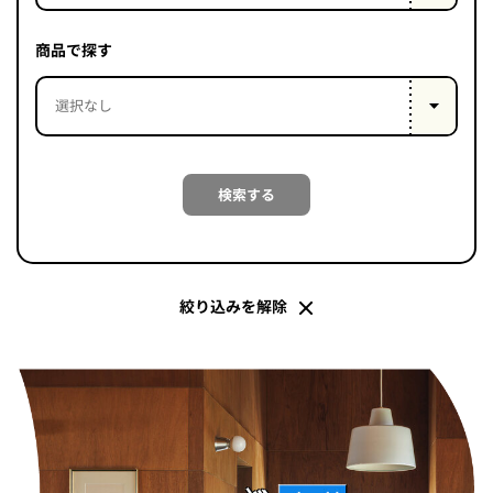
PROJECT
WHAT’S
商品で探す
LIFE
LABEL
ライフレー
検索する
つ
い
て
も
っ
はい
いいえ
絞り込みを解除
会社概
要
企業の
方へ
お問い
合わせ