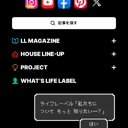
記事を探す
LL MAGAZINE
HOUSE LINE-UP
PROJECT
WHAT’S LIFE LABEL
ライフレーベル「
私
た
ち
に
つ
い
て
も
っ
と
知
り
た
い
…
？
」
はい