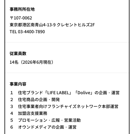
PROJECT
事務所所在地
WHAT’S
〒107-0062
LIFE
LABEL
東京都港区南青山4-13-9 クレセントヒルズ2F
TEL 03-4400-7890
ライフレー
従業員数
つ
い
て
も
っ
14名（2026年6月現在）
はい
いいえ
事業内容
１ 住宅ブランド「LIFE LABEL」「Dolive」の企画・運営
２ 住宅商品の企画・開発
会社概
３ 住宅事業者向けフランチャイズネットワーク本部運営
要
４ 加盟店支援業務
企業の
５ プロモーション・広報・営業活動
方へ
６ オウンドメディアの企画・運営
お問い
合わせ