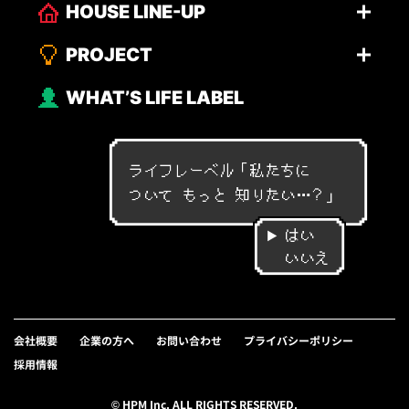
HOUSE LINE-UP
PROJECT
WHAT’S LIFE LABEL
ライフレーベル「
私
た
ち
に
つ
い
て
も
っ
と
知
り
た
い
…
？
」
はい
いいえ
会社概要
企業の方へ
お問い合わせ
プライバシーポリシー
採用情報
© HPM Inc. ALL RIGHTS RESERVED.