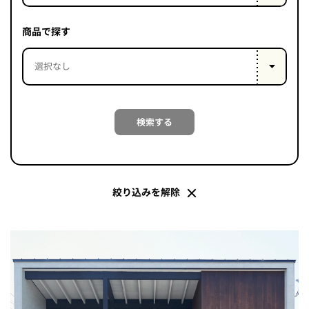
PROJECT
WHAT’S
商品で探す
LIFE
LABEL
ライフレー
検索する
つ
い
て
も
っ
はい
いいえ
絞り込みを解除
会社概
要
企業の
方へ
お問い
合わせ