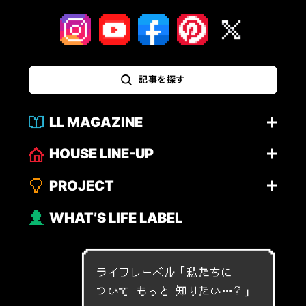
記事を探す
LL MAGAZINE
HOUSE LINE-UP
PROJECT
WHAT’S LIFE LABEL
ライフレーベル「
私
た
ち
に
つ
い
て
も
っ
と
知
り
た
い
…
？
」