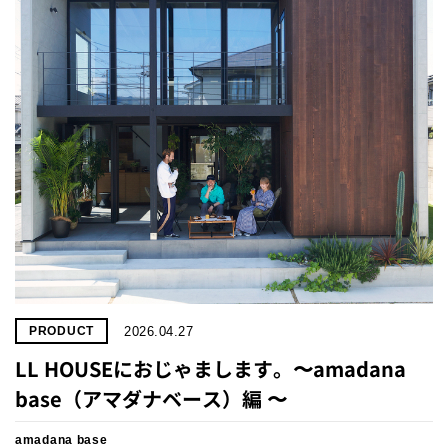
プライ
バシー
ポリシ
ー
採用情
報
2026.04.27
PRODUCT
LL HOUSEにおじゃまします。〜amadana
base（アマダナベース）編 〜
amadana base