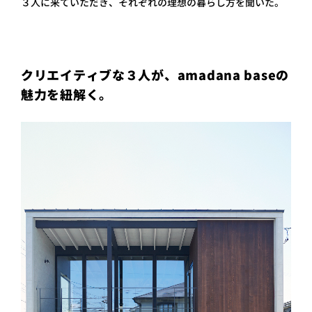
３人に来ていただき、それぞれの理想の暮らし方を聞いた。
プライ
バシー
ポリシ
ー
採用情
報
クリエイティブな３人が、amadana baseの
魅力を紐解く。