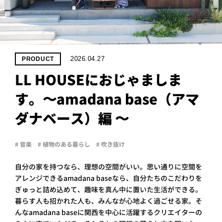
PROJECT
WHAT’S
LIFE
LABEL
2026.04.27
PRODUCT
LL HOUSEにおじゃましま
ライフレー
す。〜amadana base（アマ
つ
い
て
も
っ
ダナベース）編 〜
はい
いいえ
# 音楽
# 植物のある暮らし
# 吹き抜け
自分の家を持つなら、理想の空間がいい。思い通りに空間を
会社概
アレンジできるamadana baseなら、自分たちのこだわりを
要
ぎゅっと詰め込めて、趣味を真ん中に置いた生活ができる。
企業の
方へ
暮らす人も招かれた人も、みんなが心地よく過ごせる家。そ
んなamadana baseに関西を中心に活躍するクリエイターの
お問い
合わせ