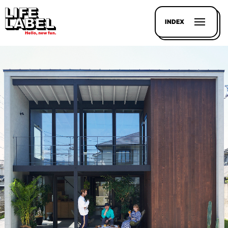
INDEX
記事を
探す
LL
MAGAZIN
HOUSE
LINE-
UP