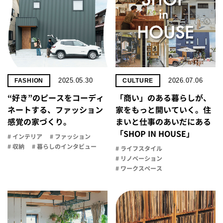
2025.05.30
2026.07.06
FASHION
CULTURE
“好き”のピースをコーディ
「商い」の​ある​暮らしが、​
ネートする、ファッション
家を​もっと​開いていく。​住
感覚の家づくり。
まいと​仕事の​あいだに​ある​
「SHOP IN HOUSE」
# インテリア
# ファッション
# 収納
# 暮らしのインタビュー
# ライフスタイル
# リノベーション
# ワークスペース