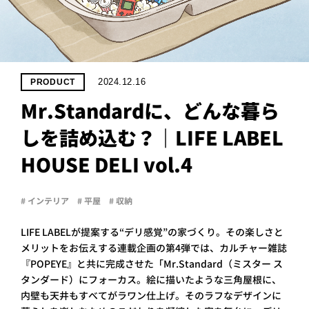
PROJECT
WHAT’S
LIFE
LABEL
2024.12.16
PRODUCT
Mr.Standardに、どんな暮ら
ライフレー
しを詰め込む？｜LIFE LABEL
つ
い
て
も
っ
HOUSE DELI vol.4
はい
いいえ
# インテリア
# 平屋
# 収納
LIFE LABELが提案する“デリ感覚”の家づくり。その楽しさと
会社概
メリットをお伝えする連載企画の第4弾では、カルチャー雑誌
要
『POPEYE』と共に完成させた「Mr.Standard（ミスター ス
企業の
方へ
タンダード）にフォーカス。絵に描いたような三角屋根に、
内壁も天井もすべてがラワン仕上げ。そのラフなデザインに
お問い
合わせ