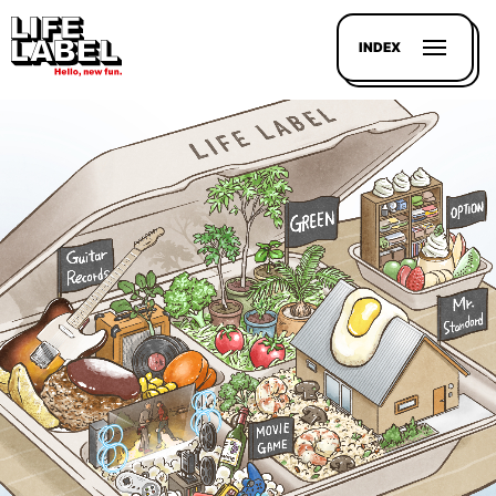
INDEX
記事を
探す
LL
MAGAZIN
HOUSE
LINE-
UP