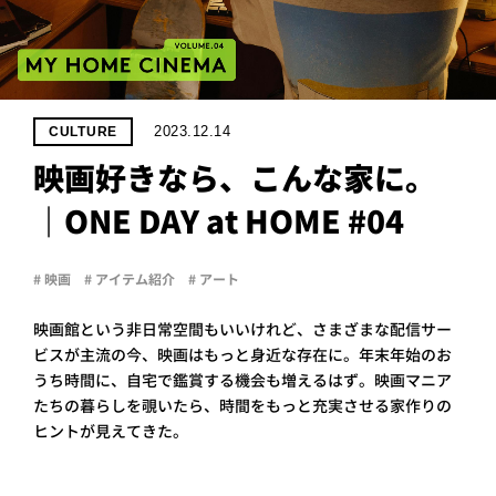
PROJECT
WHAT’S
LIFE
LABEL
2023.12.14
CULTURE
映画好きなら、こんな家に。
ライフレー
｜ONE DAY at HOME #04
つ
い
て
も
っ
はい
# 映画
# アイテム紹介
# アート
いいえ
映画館という非日常空間もいいけれど、さまざまな配信サー
ビスが主流の今、映画はもっと身近な存在に。年末年始のお
うち時間に、自宅で鑑賞する機会も増えるはず。映画マニア
会社概
要
たちの暮らしを覗いたら、時間をもっと充実させる家作りの
ヒントが見えてきた。
企業の
方へ
お問い
合わせ