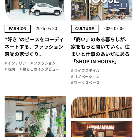
2025.05.30
2026.07.06
FASHION
CULTURE
“好き”のピースをコーディ
「商い」の​ある​暮らしが、​
ネートする、ファッション
家を​もっと​開いていく。​住
感覚の家づくり。
まいと​仕事の​あいだに​ある​
「SHOP IN HOUSE」
# インテリア
# ファッション
# 収納
# 暮らしのインタビュー
# ライフスタイル
# リノベーション
# ワークスペース