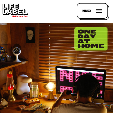
INDEX
記事を
探す
LL
MAGAZIN
HOUSE
LINE-
UP