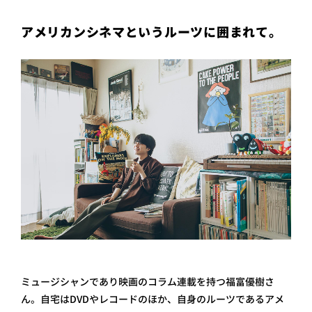
プライ
バシー
アメリカンシネマというルーツに囲まれて。
ポリシ
ー
採用情
報
ミュージシャンであり映画のコラム連載を持つ福富優樹さ
ん。自宅はDVDやレコードのほか、自身のルーツであるアメ