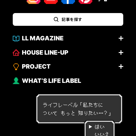
記事を探す
LL MAGAZINE
HOUSE LINE-UP
PROJECT
WHAT’S LIFE LABEL
ライフレーベル「
私
た
ち
に
つ
い
て
も
っ
と
知
り
た
い
…
？
」
はい
いいえ