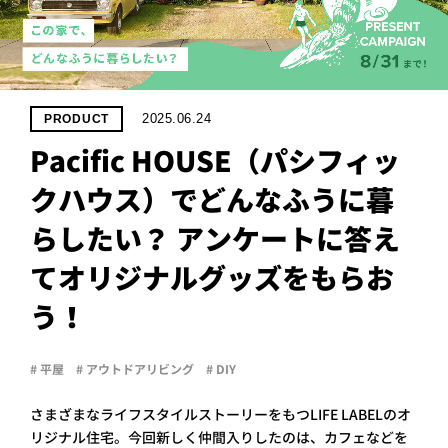
PROJECT
WHAT’S
LIFE
LABEL
2025.06.24
PRODUCT
Pacific HOUSE（パシフィッ
ライフレー
クハウス）でどんなふうに暮
つ
い
て
も
っ
らしたい？ アンケートに答え
はい
いいえ
てオリジナルグッズをもらお
う！
会社概
要
# 平屋
# アウトドアリビング
# DIY
企業の
方へ
さまざまなライフスタイルストーリーをもつLIFE LABELのオ
お問い
リジナル住宅。今回新しく仲間入りしたのは、カフェなどを
合わせ