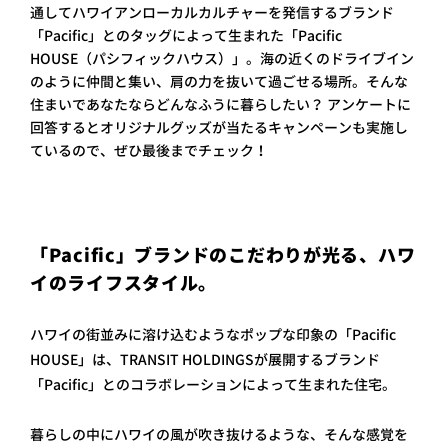
通してハワイアンローカルカルチャーを発信するブランド
プライ
「Pacific」とのタッグによって生まれた「Pacific
バシー
ポリシ
HOUSE（パシフィックハウス）」。海の近くのドライブイン
ー
のように仲間と集い、肩の力を抜いて過ごせる場所。そんな
採用情
住まいであなたならどんなふうに暮らしたい？ アンケートに
報
回答するとオリジナルグッズが当たるキャンペーンも実施し
ているので、ぜひ最後までチェック！
「Pacific」ブランドのこだわりが光る、ハワ
イのライフスタイル。
ハワイの街並みに溶け込むようなポップな印象の「Pacific
HOUSE」は、TRANSIT HOLDINGSが展開するブランド
「Pacific」とのコラボレーションによって生まれた住宅。
暮らしの中にハワイの風が吹き抜けるような、そんな感覚を