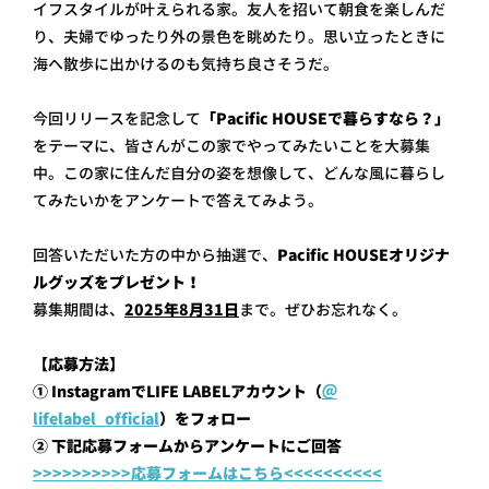
イフスタイルが叶えられる家。友人を招いて朝食を楽しんだ
り、夫婦でゆったり外の景色を眺めたり。思い立ったときに
海へ散歩に出かけるのも気持ち良さそうだ。
今回リリースを記念して
「Pacific HOUSEで暮らすなら？」
をテーマに、皆さんがこの家でやってみたいことを大募集
中。この家に住んだ自分の姿を想像して、どんな風に暮らし
てみたいかをアンケートで答えてみよう。
回答いただいた方の中から抽選で、
Pacific HOUSEオリジナ
ルグッズをプレゼント！
募集期間は、
2025年8月31日
まで。ぜひお忘れなく。
【応募方法】
①
Instagram
で
LIFE LABEL
アカウント（
＠
lifelabel_official
）をフォロー
②
下記応募フォームからアンケートにご回答
>>>>>>>>>>
応募フォームはこちら
<<<<<<<<<<