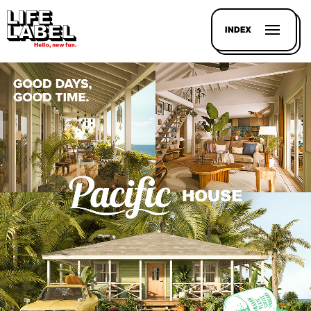
INDEX
記事を
探す
LL
MAGAZIN
HOUSE
LINE-
UP