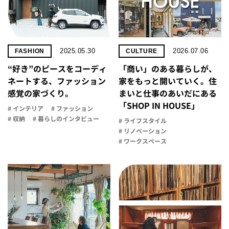
2025.05.30
2026.07.06
FASHION
CULTURE
“好き”のピースをコーディ
「商い」の​ある​暮らしが、​
ネートする、ファッション
家を​もっと​開いていく。​住
感覚の家づくり。
まいと​仕事の​あいだに​ある​
「SHOP IN HOUSE」
# インテリア
# ファッション
# 収納
# 暮らしのインタビュー
# ライフスタイル
# リノベーション
# ワークスペース