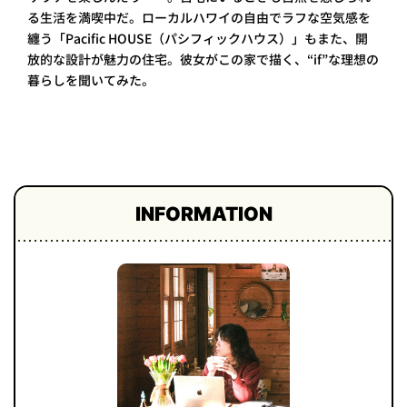
る生活を満喫中だ。ローカルハワイの自由でラフな空気感を
プライ
バシー
纏う「Pacific HOUSE（パシフィックハウス）」もまた、開
ポリシ
ー
放的な設計が魅力の住宅。彼女がこの家で描く、“if”な理想の
暮らしを聞いてみた。
採用情
報
INFORMATION