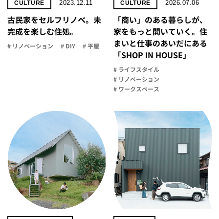
2023.12.11
2026.07.06
CULTURE
CULTURE
古民家をセルフリノべ。未
「商い」の​ある​暮らしが、​
完成を楽しむ住処。
家を​もっと​開いていく。​住
まいと​仕事の​あいだに​ある​
# リノベーション
# DIY
# 平屋
「SHOP IN HOUSE」
# ライフスタイル
# リノベーション
# ワークスペース