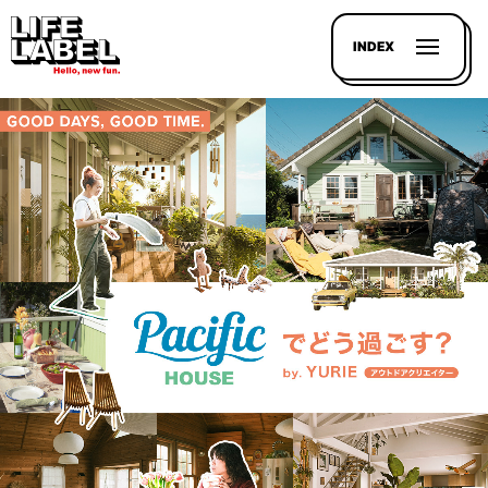
INDEX
記事を
探す
LL
MAGAZIN
HOUSE
LINE-
UP