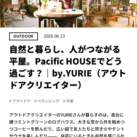
PROJECT
WHAT’S
LIFE
LABEL
2026.06.23
OUTDOOR
自然と暮らし、人がつながる
ライフレー
平屋。Pacific HOUSEでどう
つ
い
て
も
っ
過ごす？｜by.YURIE（アウト
はい
いいえ
ドアクリエイター）
# アウトドア
# ベランピング
# 平屋
会社概
要
アウトドアクリエイターのYURIEさんが暮らすのは、高台に
企業の
建つミントグリーンのログハウス。大きな窓から外を眺めつ
方へ
つコーヒーを飲んだり、広い庭で友人たちと焚き火やテント
お問い
サウナを楽しんだり——。自宅にいるときも自然を感じられ
合わせ