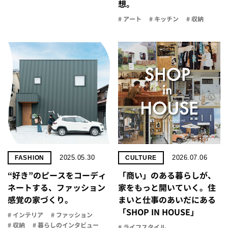
想。
# アート
# キッチン
# 収納
2025.05.30
2026.07.06
FASHION
CULTURE
“好き”のピースをコーディ
「商い」の​ある​暮らしが、​
ネートする、ファッション
家を​もっと​開いていく。​住
感覚の家づくり。
まいと​仕事の​あいだに​ある​
「SHOP IN HOUSE」
# インテリア
# ファッション
# 収納
# 暮らしのインタビュー
# ライフスタイル