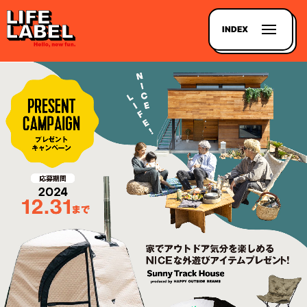
INDEX
記事を
探す
LL
MAGAZIN
HOUSE
LINE-
UP