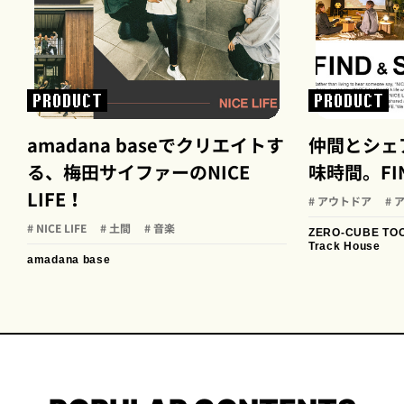
PRODUCT
PRODUCT
amadana baseでクリエイトす
仲間とシェ
る、梅田サイファーのNICE
味時間。FIND
LIFE！
# アウトドア
#
# NICE LIFE
# 土間
# 音楽
ZERO-CUBE TO
Track House
amadana base