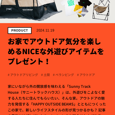
PROJECT
WHAT’S
LIFE
LABEL
2024.11.19
PRODUCT
お家でアウトドア気分を楽し
ライフレー
めるNICEな外遊びアイテムを
つ
い
て
も
っ
プレゼント！
はい
いいえ
# アウトドアリビング
# 土間
# ベランピング
# アウトドア
家にいながら外の開放感を味わえる「Sunny Track
会社概
House（サニートラックハウス）」は、外遊びをこよなく愛
要
する人たちに住んでもらいたい、そんな家。アウトドアの魅
企業の
方へ
力を発信する「HAPPY OUTSIDE BEAMS」とともにつくった
この家で、新しいライフスタイルの形が見つかるかも？ 記事
お問い
合わせ