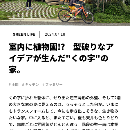
PROJECT
WHAT’S
LIFE
LABEL
2024.07.18
GREEN LIFE
室内に植物園!? 型破りなア
ライフレー
イデアが生んだ"くの字"の
つ
い
て
も
っ
家。
はい
いいえ
# 土間
# キッチン
# ファミリー
くの字に折れた躯体に、せり出た逆三角形の外壁、そして2階
会社概
の大きな窓の奥に見えるのは、うっそうとした何か。いまに
要
もトランスフォームして、今にも歩き出しそうな、生き物み
企業の
方へ
たいな家。中に入ると、またすごい。壁も天井も色とりどり
で、部屋ごとに雰囲気がどんどん違う。階段の壁一面は本棚
お問い
合わせ