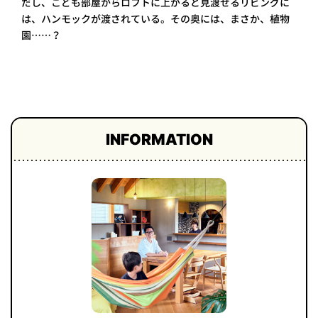
だし、こども部屋からロフトに上がると見渡せるリビングに
プライ
は、ハンモックが渡されている。その奥には、まさか、植物
バシー
園……？
ポリシ
ー
採用情
報
INFORMATION