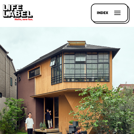
INDEX
記事を
探す
LL
MAGAZIN
HOUSE
LINE-
UP