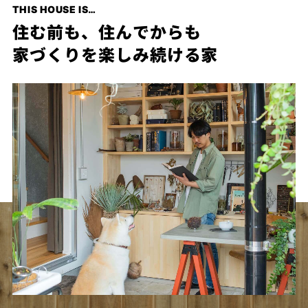
THIS HOUSE IS…
プライ
バシー
住む前も、住んでからも
ポリシ
ー
家づくりを楽しみ続ける家
採用情
報