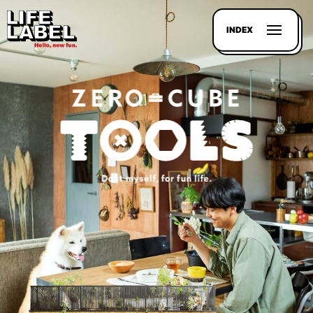
INDEX
記事を
探す
LL
MAGAZIN
HOUSE
LINE-
UP