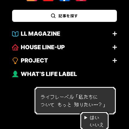
記事を探す
LL MAGAZINE
HOUSE LINE-UP
PROJECT
WHAT’S LIFE LABEL
ライフレーベル「
私
た
ち
に
つ
い
て
も
っ
と
知
り
た
い
…
？
」
はい
いいえ