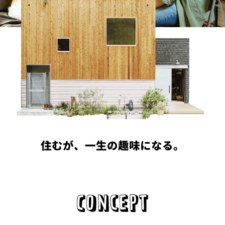
PROJECT
WHAT’S
LIFE
LABEL
ライフレー
つ
い
て
も
っ
はい
いいえ
住むが、一生の趣味になる。
会社概
要
企業の
方へ
お問い
合わせ