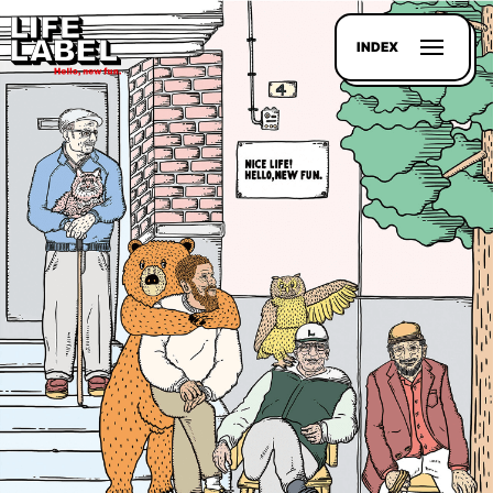
INDEX
記事を
探す
LL
MAGAZIN
HOUSE
LINE-
UP