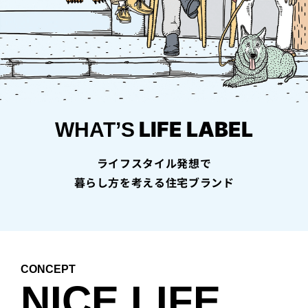
PROJECT
WHAT’S
LIFE
LABEL
ライフレー
LIFE LABEL
WHAT’S
つ
い
て
も
っ
はい
ライフスタイル発想で
いいえ
暮らし方を考える住宅ブランド
会社概
要
企業の
CONCEPT
方へ
NICE LIFE.
お問い
合わせ