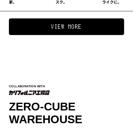
家。
スク。
ライクに。
VIEW MORE
COLLABORATION WITH
ZERO-CUBE
WAREHOUSE