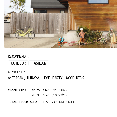
RECOMMEND :
OUTDOOR
FASHION
KEYWORD :
AMERICAN, HIRAYA, HOME PARTY, WOOD DECK
FLOOR AREA :
1F 74.11m²（22.42坪）
2F 35.46m²（10.72坪）
TOTAL FLOOR AREA :
109.57m²（33.14坪）