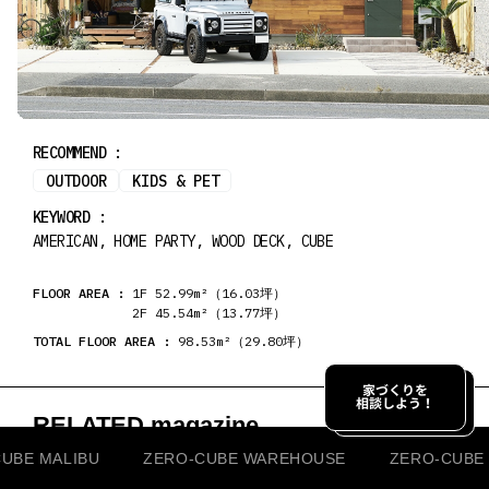
RECOMMEND :
OUTDOOR
KIDS & PET
KEYWORD :
AMERICAN, HOME PARTY, WOOD DECK, CUBE
FLOOR AREA :
1F 52.99m²（16.03坪）
2F 45.54m²（13.77坪）
TOTAL FLOOR AREA :
98.53m²（29.80坪）
家づくりを
相談しよう！
RELATED magazine
暮らしのサンプルを探す
UBE MALIBU
ZERO-CUBE
WAREHOUSE
ZERO-CUBE 