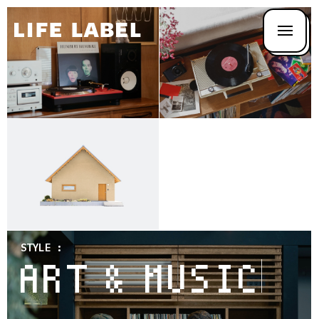
記
事
を
探
す
LL
MAG
STYLE :
HOU
OUTDOOR
LINE
UP