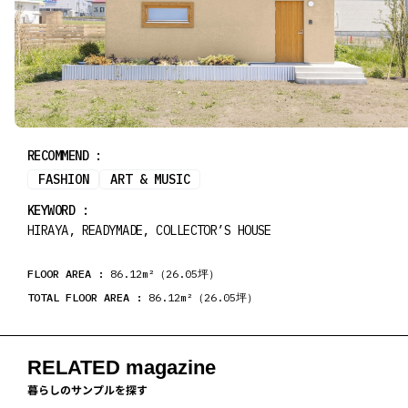
RECOMMEND :
FASHION
ART & MUSIC
KEYWORD :
HIRAYA, READYMADE, COLLECTOR’S HOUSE
FLOOR AREA :
86.12m²（26.05坪）
TOTAL FLOOR AREA :
86.12m²（26.05坪）
RELATED magazine
暮らしのサンプルを探す