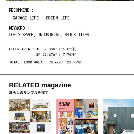
RECOMMEND :
GARAGE LIFE
GREEN LIFE
KEYWORD :
LOFTY SPACE, INDUSTRIAL, BRICK TILES
FLOOR AREA :
1F 52.99m²（16.02坪）
2F 25.67m²（
7.76坪）
TOTAL FLOOR AREA :
78.66m²（23.79坪）
RELATED magazine
暮らしのサンプルを探す