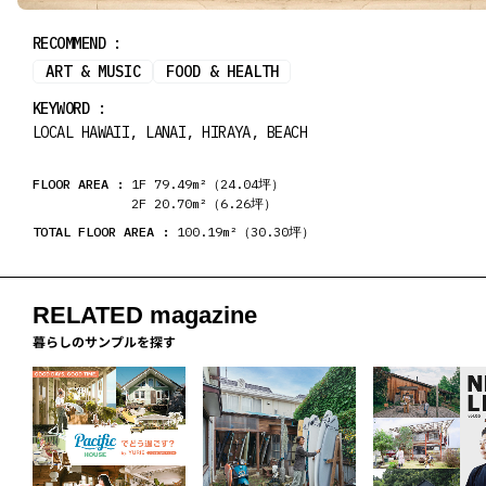
RECOMMEND :
ART & MUSIC
FOOD & HEALTH
KEYWORD :
LOCAL HAWAII, LANAI, HIRAYA, BEACH
FLOOR AREA :
1F 79.49m²（24.04坪）
2F 20.70m²（6.26坪）
TOTAL FLOOR AREA :
100.19m²（30.30坪）
RELATED magazine
暮らしのサンプルを探す