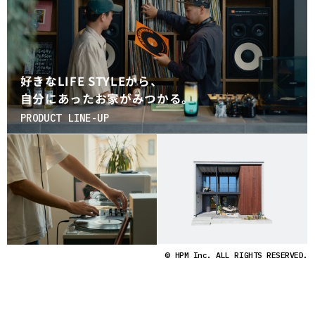
PRO
WHA
LIFE
LAB
好きなLIFE STYLEから、
自分にあったお家がみつかる。
ラ
PRODUCT LINE-UP
つ
会
社
© HPM Inc. ALL RIGHTS RESERVED.
概
要
企
業
の