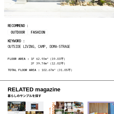
RECOMMEND :
OUTDOOR
FASHION
KEYWORD :
OUTSIDE LIVING, CAMP, DOMA-STRAGE
FLOOR AREA :
1F 62.93m²（19.03坪）
2F 39.74m²（12.02坪）
TOTAL FLOOR AREA :
102.67m²（31.05坪）
RELATED magazine
暮らしのサンプルを探す