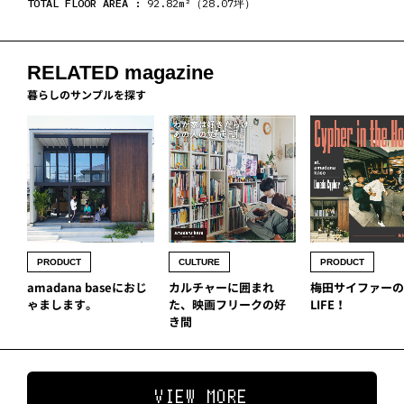
TOTAL FLOOR AREA :
92.82m²（28.07坪）
RELATED magazine
暮らしのサンプルを探す
PRODUCT
CULTURE
PRODUCT
amadana baseにおじ
カルチャーに囲まれ
梅田サイファーのN
ゃまします。
た、映画フリークの好
LIFE！
き間
VIEW MORE