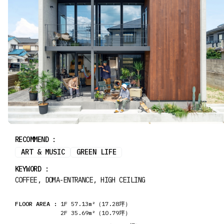
RECOMMEND :
ART & MUSIC
GREEN LIFE
KEYWORD :
COFFEE, DOMA-ENTRANCE, HIGH CEILING
FLOOR AREA :
1F 57.13m²（17.28坪）
2F 35.69m²（10.79坪）