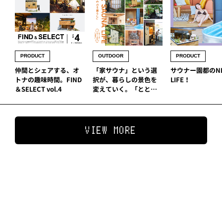
PRODUCT
OUTDOOR
PRODUCT
仲間とシェアする、オ
「家サウナ」と​いう​選
サウナー園都のNI
トナの趣味時間。FIND
択が、​暮らしの​景色を​
LIFE！
＆SELECT vol.4
変えていく。「​ととの
う」の​先に​ある、​新し
い​日常。
VIEW MORE