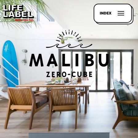
INDEX
記事を
探す
LL
MAGAZIN
HOUSE
LINE-
UP