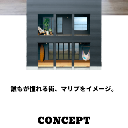
PROJECT
WHAT’S
LIFE
LABEL
ライフレー
つ
い
て
も
っ
はい
いいえ
誰もが憧れる街、マリブをイメージ。
会社概
要
企業の
方へ
お問い
合わせ