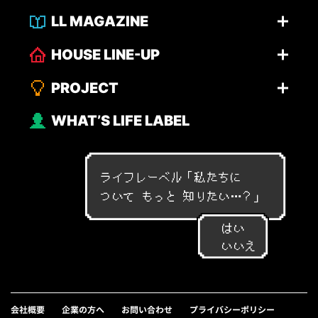
LL MAGAZINE
HOUSE LINE-UP
PROJECT
WHAT’S LIFE LABEL
ライフレーベル「
私
た
ち
に
つ
い
て
も
っ
と
知
り
た
い
…
？
」
はい
いいえ
会社概要
企業の方へ
お問い合わせ
プライバシーポリシー