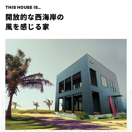
プライ
THIS HOUSE IS…
バシー
ポリシ
開放的な西海岸の
ー
風を感じる家
採用情
報