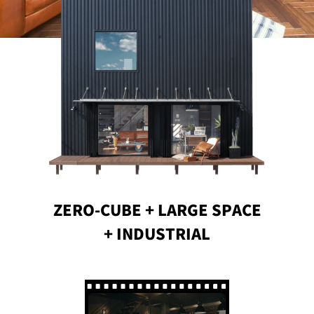
PROJECT
WHAT’S
LIFE
LABEL
ライフレー
つ
い
て
も
っ
はい
いいえ
ZERO-CUBE + LARGE SPACE
+ INDUSTRIAL
会社概
要
企業の
方へ
お問い
合わせ