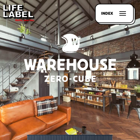
INDEX
記事を
探す
LL
MAGAZIN
HOUSE
LINE-
UP