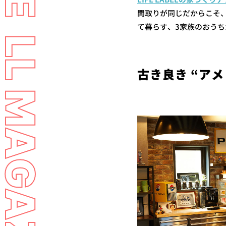
間取りが同じだからこそ
て暮らす、3家族のおう
古き良き “アメ
LL MAGAZINE