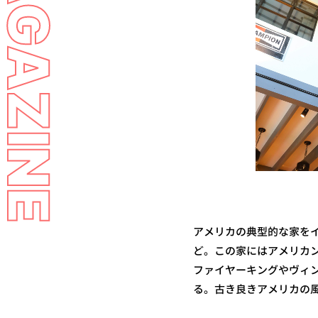
LL MAGAZINE
アメリカの典型的な家を
ど。この家にはアメリカ
ファイヤーキングやヴィ
る。古き良きアメリカの