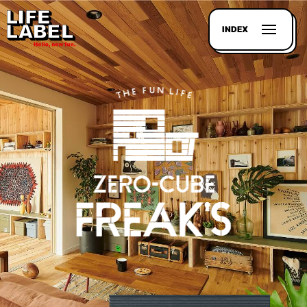
INDEX
記事を
探す
LL
MAGAZIN
HOUSE
LINE-
UP