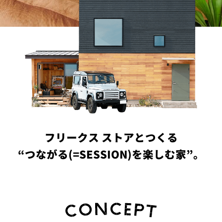
PROJECT
WHAT’S
LIFE
LABEL
ライフレー
つ
い
て
も
っ
はい
いいえ
フリークス ストアとつくる
“つながる(=SESSION)を楽しむ家”。
会社概
要
企業の
方へ
お問い
合わせ