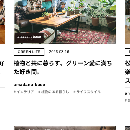
2026.03.16
GREEN LIFE
好
植物と共に暮らす、グリーン愛に満ち
E
た好き間。
楽
amadana base
# インテリア
# 植物のある暮らし
# ライフスタイル
a
# 