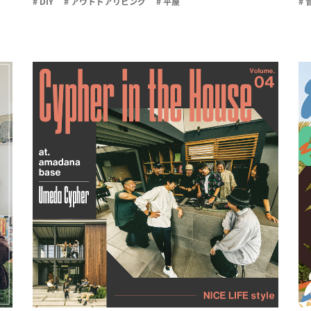
# DIY
# アウトドアリビング
# 平屋
# 