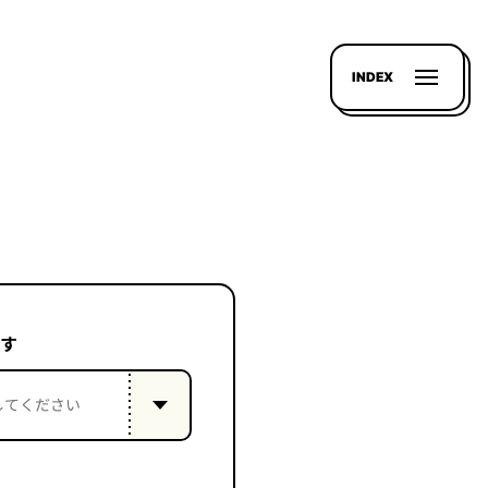
INDEX
す