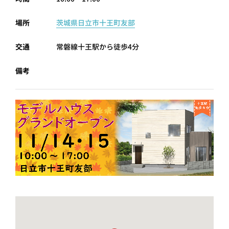
プライ
バシー
場所
茨城県日立市十王町友部
ポリシ
ー
採用情
交通
常磐線十王駅から徒歩4分
報
備考