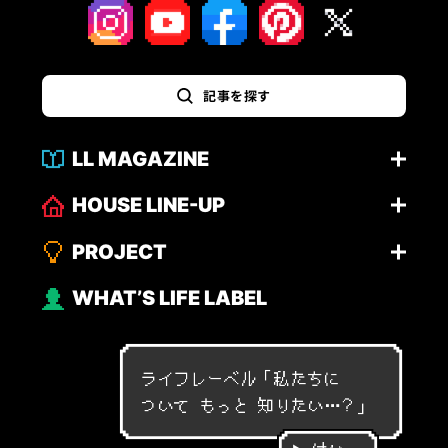
記事を探す
LL MAGAZINE
HOUSE LINE-UP
PROJECT
WHAT’S LIFE LABEL
ライフレーベル「
私
た
ち
に
つ
い
て
も
っ
と
知
り
た
い
…
？
」