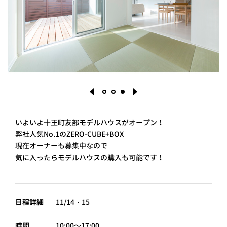
PROJECT
WHAT’S
LIFE
LABEL
ライフレー
つ
い
て
も
っ
はい
いよいよ十王町友部モデルハウスがオープン！
いいえ
弊社人気No.1のZERO-CUBE+BOX
現在オーナーも募集中なので
1
2
3
気に入ったらモデルハウスの購入も可能です！
会社概
要
企業の
日程詳細
11/14・15
方へ
お問い
合わせ
時間
10:00～17:00