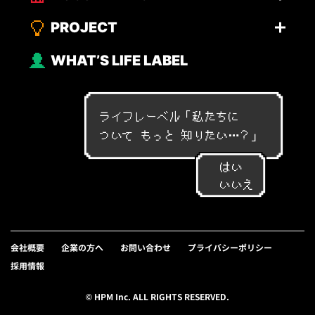
PROJECT
WHAT’S LIFE LABEL
ライフレーベル「
私
た
ち
に
つ
い
て
も
っ
と
知
り
た
い
…
？
」
はい
いいえ
会社概要
企業の方へ
お問い合わせ
プライバシーポリシー
採用情報
© HPM Inc. ALL RIGHTS RESERVED.