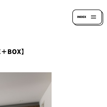
INDEX
E＋BOX】