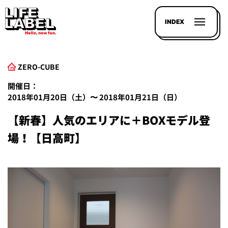
INDEX
ZERO-CUBE
開催日：
2018年01月20日（土）〜 2018年01月21日（日）
【新春】人気のエリアに＋BOXモデル登
記事を
探す
場！【日高町】
LL
MAGAZIN
HOUSE
LINE-
UP