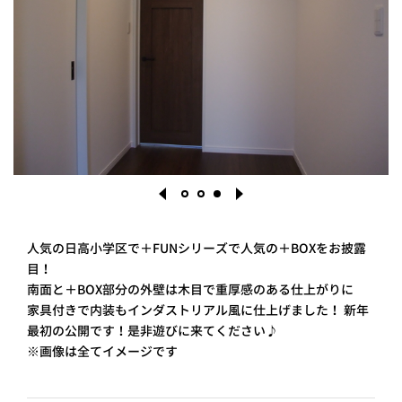
PROJECT
WHAT’S
LIFE
LABEL
ライフレー
つ
い
て
も
っ
はい
いいえ
人気の日高小学区で＋FUNシリーズで人気の＋BOXをお披露
目！
南面と＋BOX部分の外壁は木目で重厚感のある仕上がりに
1
2
3
家具付きで内装もインダストリアル風に仕上げました！
新年
会社概
要
最初の公開です！是非遊びに来てください♪
企業の
※画像は全てイメージです
方へ
お問い
合わせ