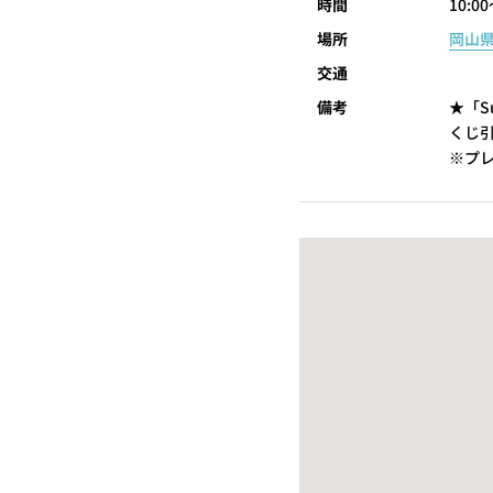
時間
10:00
場所
岡山県
交通
備考
★「S
くじ
※プ