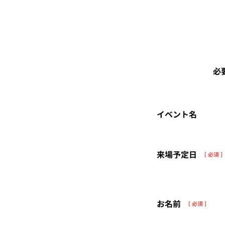
必
イベント名
来場予定日
［ 必須 
お名前
［ 必須 ］