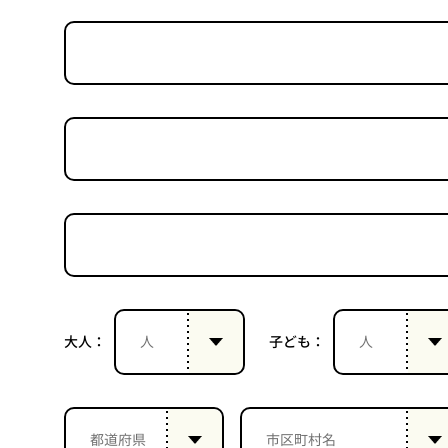
大人：
子ども：
］
］