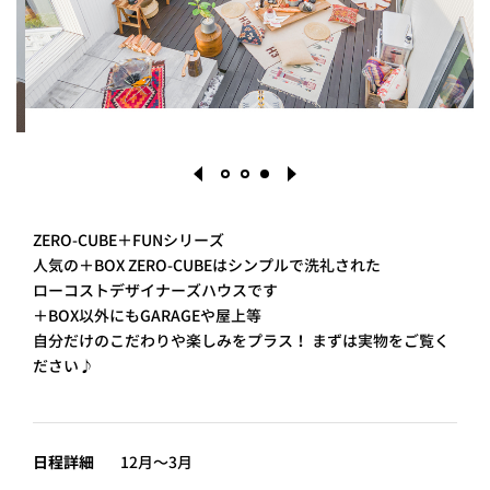
PROJECT
WHAT’S
LIFE
LABEL
ライフレー
つ
い
て
も
っ
ZERO-CUBE＋FUNシリーズ
はい
人気の＋BOX
ZERO-CUBEはシンプルで洗礼された
いいえ
ローコストデザイナーズハウスです
1
2
3
＋BOX以外にもGARAGEや屋上等
自分だけのこだわりや楽しみをプラス！
まずは実物をご覧く
ださい♪
会社概
要
企業の
方へ
日程詳細
12月～3月
お問い
合わせ