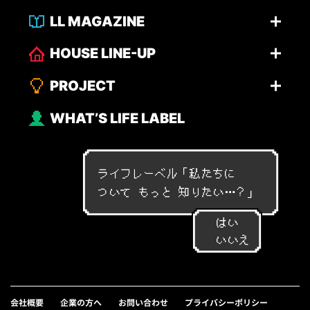
LL MAGAZINE
HOUSE LINE-UP
PROJECT
WHAT’S LIFE LABEL
ライフレーベル「
私
た
ち
に
つ
い
て
も
っ
と
知
り
た
い
…
？
」
はい
いいえ
会社概要
企業の方へ
お問い合わせ
プライバシーポリシー