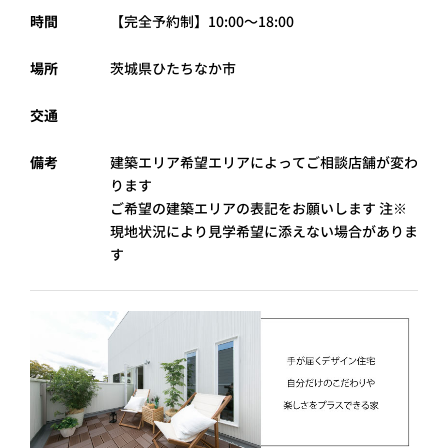
時間
【完全予約制】10:00～18:00
プライ
バシー
ポリシ
ー
場所
茨城県ひたちなか市
採用情
報
交通
備考
建築エリア希望エリアによってご相談店舗が変わ
ります
ご希望の建築エリアの表記をお願いします
注※
現地状況により見学希望に添えない場合がありま
す