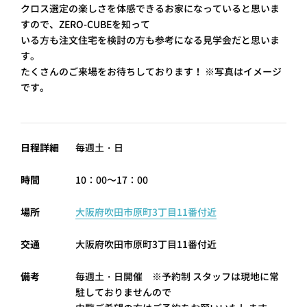
クロス選定の楽しさを体感できるお家になっていると思いま
プライ
すので、ZERO-CUBEを知って
バシー
ポリシ
いる方も注文住宅を検討の方も参考になる見学会だと思いま
ー
す。
採用情
たくさんのご来場をお待ちしております！
※写真はイメージ
報
です。
日程詳細
毎週土・日
時間
10：00～17：00
場所
大阪府吹田市原町3丁目11番付近
交通
大阪府吹田市原町3丁目11番付近
備考
毎週土・日開催 ※予約制
スタッフは現地に常
駐しておりませんので