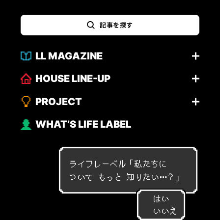
記事を探す
LL MAGAZINE
HOUSE LINE-UP
PROJECT
WHAT’S LIFE LABEL
ライフレーベル「
私
た
ち
に
つ
い
て
も
っ
と
知
り
た
い
…
？
」
はい
いいえ