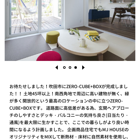
PROJECT
WHAT’S
LIFE
LABEL
ライフレー
つ
い
て
も
っ
はい
いいえ
お待たせしました！吹田市にZERO-CUBE+BOXが完成しまし
た！！
土地45坪以上！南西角地で周辺に高い建物が無く、緑
が多く開放的という最高のロケーションの中に立つZERO-
1
2
3
CUBE+BOXです。
道路面に高低差がある為、玄関へアプロー
会社概
要
チのしやすさとデッキ・バルコニーの気持ち良さ(日当たり・
企業の
通風)を最大限に生かすことで、ここでの暮らしがより良い時
方へ
間になるよう計画しました。
企画商品住宅でもMJ HOUSEの
お問い
オリジナリティをMIXして断熱材・床材に自然素材を使用し、
合わせ