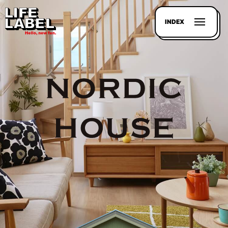
INDEX
記事を
探す
LL
MAGAZIN
HOUSE
LINE-
UP