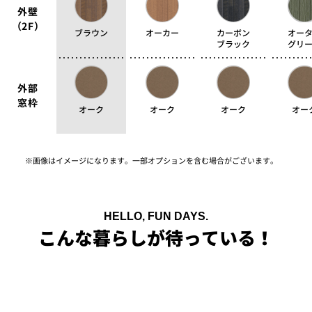
外壁
（2F）
ブラウン
オーカー
カーボン
オー
ブラック
グリ
外部
窓枠
オーク
オーク
オーク
オー
※画像はイメージになります。一部オプションを含む場合がございます。
HELLO, FUN DAYS.
こんな暮らしが待っている！