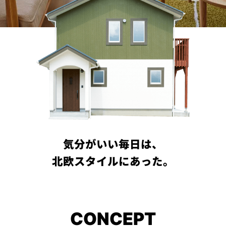
PROJECT
WHAT’S
LIFE
LABEL
ライフレー
つ
い
て
も
っ
はい
いいえ
気分がいい毎日は、
北欧スタイルにあった。
会社概
要
企業の
方へ
CONCEPT
お問い
合わせ