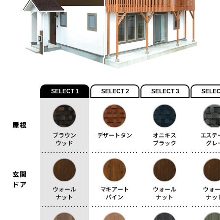
SELECT 1
SELECT 2
SELECT 3
SELEC
屋根
ブラウン
デザートタン
オニキス
エステ
ウッド
ブラック
グレ
玄関
ドア
ウォール
マキアート
ウォール
ウォ
ナット
パイン
ナット
ナッ