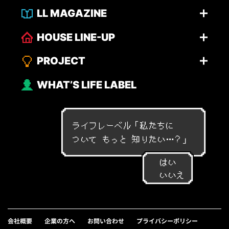
LL MAGAZINE
HOUSE LINE-UP
PROJECT
WHAT’S LIFE LABEL
ライフレーベル「
私
た
ち
に
つ
い
て
も
っ
と
知
り
た
い
…
？
」
はい
いいえ
会社概要
企業の方へ
お問い合わせ
プライバシーポリシー