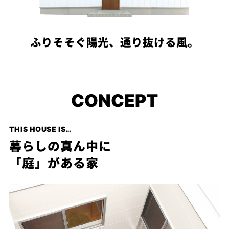
PROJECT
WHAT’S
LIFE
ふりそそぐ陽光、通り抜ける風。
LABEL
ライフレー
CONCEPT
つ
い
て
も
っ
はい
THIS HOUSE IS…
いいえ
暮らしの真ん中に
「庭」がある家
会社概
要
企業の
方へ
お問い
合わせ