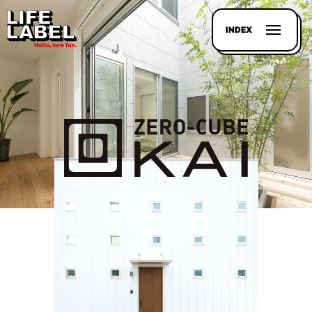
INDEX
記事を
探す
LL
MAGAZIN
HOUSE
LINE-
UP