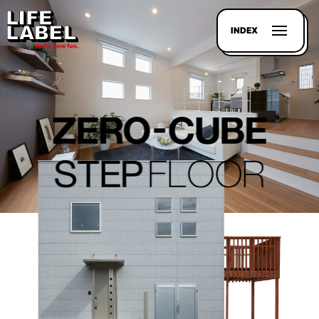
INDEX
記事を
探す
LL
MAGAZIN
HOUSE
LINE-
UP