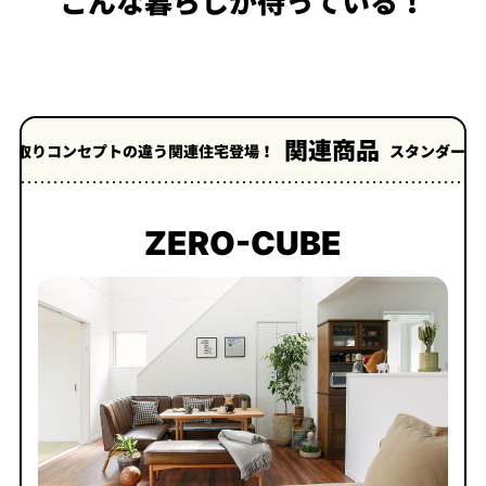
こんな暮らしが待っている！
1
2
3
4
5
関連商品
ンセプトの違う関連住宅登場！
スタンダードハウスZERO
ZERO-CUBE