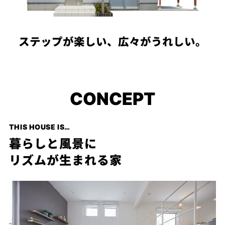
PROJECT
WHAT’S
LIFE
ステップが楽しい、広々がうれしい。
LABEL
ライフレー
CONCEPT
つ
い
て
も
っ
はい
THIS HOUSE IS…
いいえ
暮らしと風景に
リズムが生まれる家
会社概
要
企業の
方へ
お問い
合わせ