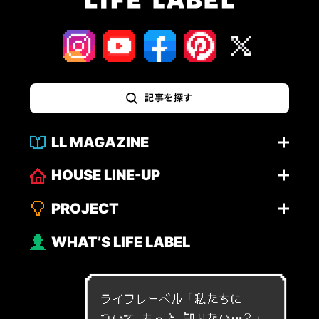
記事を探す
LL MAGAZINE
HOUSE LINE-UP
PROJECT
WHAT’S LIFE LABEL
ライフレーベル「
私
た
ち
に
つ
い
て
も
っ
と
知
り
た
い
…
？
」