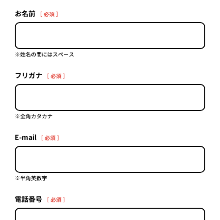
プライ
お名前
［ 必須 ］
バシー
ポリシ
ー
採用情
報
※姓名の間にはスペース
フリガナ
［ 必須 ］
※全角カタカナ
E-mail
［ 必須 ］
※半角英数字
電話番号
［ 必須 ］