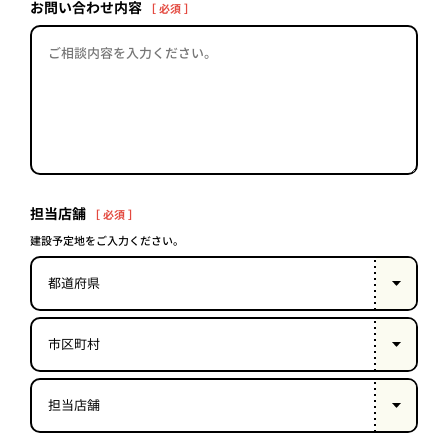
PROJECT
お問い合わせ内容
［ 必須 ］
WHAT’S
LIFE
LABEL
ライフレー
つ
い
て
も
っ
担当店舗
［ 必須 ］
はい
建設予定地をご入力ください。
いいえ
会社概
要
企業の
方へ
お問い
合わせ