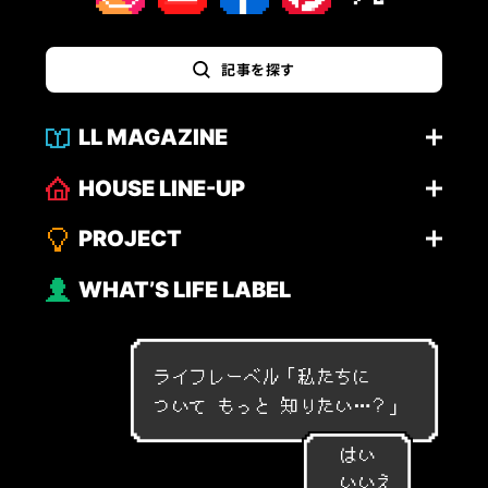
記事を探す
LL MAGAZINE
HOUSE LINE-UP
PROJECT
WHAT’S LIFE LABEL
ライフレーベル「
私
た
ち
に
つ
い
て
も
っ
と
知
り
た
い
…
？
」
はい
いいえ