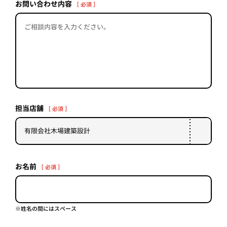
PROJECT
お問い合わせ内容
［ 必須 ］
WHAT’S
LIFE
LABEL
ライフレー
つ
い
て
も
っ
担当店舗
［ 必須 ］
はい
いいえ
お名前
［ 必須 ］
会社概
要
企業の
方へ
※姓名の間にはスペース
お問い
合わせ