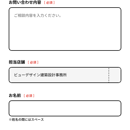
PROJECT
お問い合わせ内容
［ 必須 ］
WHAT’S
LIFE
LABEL
ライフレー
つ
い
て
も
っ
担当店舗
［ 必須 ］
はい
いいえ
お名前
［ 必須 ］
会社概
要
企業の
方へ
※姓名の間にはスペース
お問い
合わせ