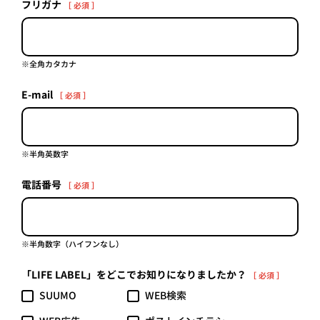
フリガナ
［ 必須 ］
プライ
バシー
ポリシ
ー
採用情
※全角カタカナ
報
E-mail
［ 必須 ］
※半角英数字
電話番号
［ 必須 ］
※半角数字（ハイフンなし）
「LIFE LABEL」をどこでお知りになりましたか？
［ 必須 ］
SUUMO
WEB検索