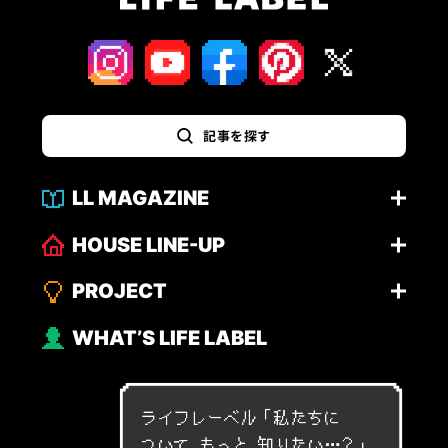
記事を探す
LL MAGAZINE
HOUSE LINE-UP
PROJECT
WHAT’S LIFE LABEL
ライフレーベル「
私
た
ち
に
つ
い
て
も
っ
と
知
り
た
い
…
？
」