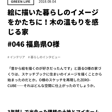
PROJECT
2018.09.04
GREEN LIFE
絵に描いた暮らしのイメージ
WHAT’S
LIFE
をかたちに！木の温もりを感
LABEL
じる家
ライフレー
#046 福島県O様
つ
い
て
も
っ
# インテリア
# 暮らしのインタビュー
はい
いいえ
「昔から絵を描くのが好きだったんです」と語るO様の家づ
くりは、スケッチブックに住まいのイメージを描くことから
始まったのだとか。O様のスケッチを再現したZERO-
CUBE……それはどんな空間に仕上がったのでしょうか。
会社概
要
企業の
方へ
お問い
3年越しで出会った理想の土地とマイホーム。
合わせ