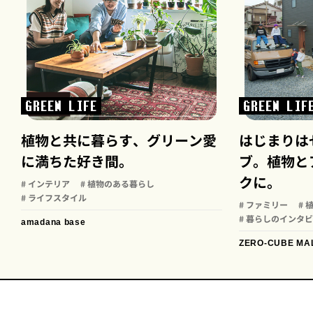
GREEN LIFE
GREEN LIF
植物と共に暮らす、グリーン愛
はじまりは
に満ちた好き間。
ブ。植物と
クに。
# インテリア
# 植物のある暮らし
# ライフスタイル
# ファミリー
#
# 暮らしのインタ
amadana base
ZERO-CUBE MA