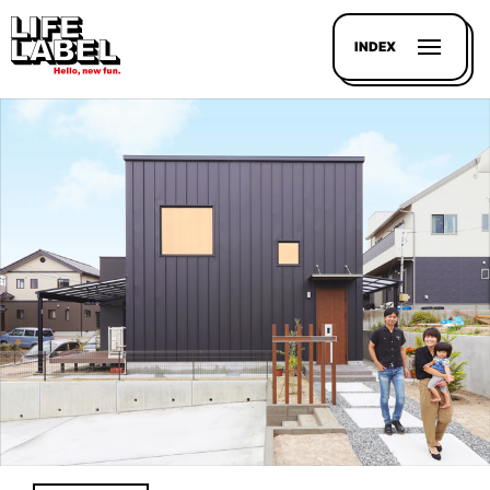
INDEX
記事を
探す
LL
MAGAZIN
HOUSE
LINE-
UP