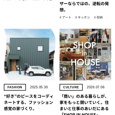
ザーならではの、逆転の発
想。
# アート
# キッチン
# 収納
2025.05.30
2026.07.06
FASHION
CULTURE
“好き”のピースをコーディ
「商い」の​ある​暮らしが、​
ネートする、ファッション
家を​もっと​開いていく。​住
感覚の家づくり。
まいと​仕事の​あいだに​ある​
「SHOP IN HOUSE」