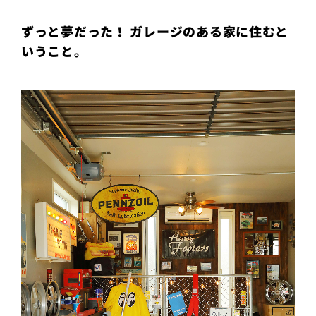
プライ
バシー
ずっと夢だった！ ガレージのある家に住むと
ポリシ
ー
いうこと。
採用情
報