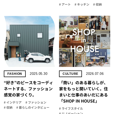
# アート
# キッチン
# 収納
2025.05.30
2026.07.06
FASHION
CULTURE
“好き”のピースをコーディ
「商い」の​ある​暮らしが、​
ネートする、ファッション
家を​もっと​開いていく。​住
感覚の家づくり。
まいと​仕事の​あいだに​ある​
「SHOP IN HOUSE」
# インテリア
# ファッション
# 収納
# 暮らしのインタビュー
# ライフスタイル
# リノベーション