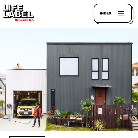
INDEX
記事を
探す
LL
MAGAZIN
HOUSE
LINE-
UP