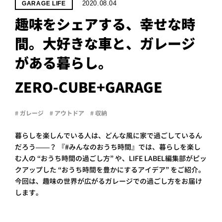
PROJECT
2020.08.04
GARAGE LIFE
趣味をシェアする、幸せな時
WHAT’S
LIFE
間。大好きな車と、ガレージ
LABEL
がある暮らし。
ライフレー
ZERO-CUBE+GARAGE
つ
い
て
も
っ
# ガレージ
# アウトドア
# 収納
はい
いいえ
暮らしを楽しんでいる人は、どんな風に家で過ごしているん
だろう——？ 『#みんなのおうち時間』では、暮らしを楽し
む人の “おうち時間の過ごし方” や、LIFE LABEL編集部がピッ
クアップした “おうち時間を豊かにするアイデア” をご紹介。
会社概
要
今回は、趣味の世界が広がるガレージでの過ごし方をお届け
します。
企業の
方へ
お問い
合わせ