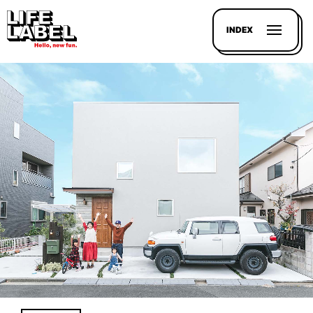
INDEX
記事を
探す
LL
MAGAZIN
HOUSE
LINE-
UP