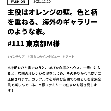
PROJECT
2021.12.20
FASHION
主役はオレンジの壁。色と柄
WHAT’S
LIFE
を重ねる、海外のギャラリー
LABEL
のような家。
ライフレー
#111 東京都M様
つ
い
て
も
っ
# インテリア
# 暮らしのインタビュー
# アート
はい
いいえ
M様邸をひと言でいうと、遊びを心得たハウス。一旦中に入
ると、玄関のオレンジの壁をはじめ、その鮮やかな色使いに
圧倒されます。カラフルで心が弾む空間での暮らしを家族全
員で楽しんでいる、M様ファミリーの住まいを覗き見しま
会社概
要
す！
企業の
方へ
お問い
合わせ