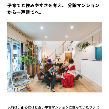
子育てと住みやすさを考え、 分譲マンション
プライ
バシー
から一戸建てへ。
ポリシ
ー
採用情
報
以前は、都心にほど近い中古マンションに住んでいたファミ