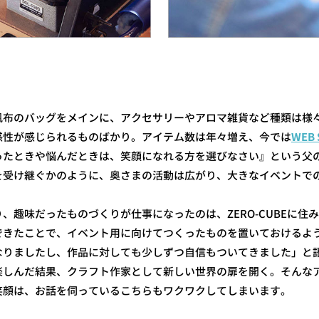
帆布のバッグをメインに、アクセサリーやアロマ雑貨など種類は様
感性が感じられるものばかり。アイテム数は年々増え、今では
WEB 
ったときや悩んだときは、笑顔になれる方を選びなさい』という父
を受け継ぐかのように、奥さまの活動は広がり、大きなイベントで
、趣味だったものづくりが仕事になったのは、ZERO-CUBEに住
できたことで、イベント用に向けてつくったものを置いておけるよ
なりましたし、作品に対しても少しずつ自信もついてきました」と
楽しんだ結果、クラフト作家として新しい世界の扉を開く。そんな
笑顔は、お話を伺っているこちらもワクワクしてしまいます。