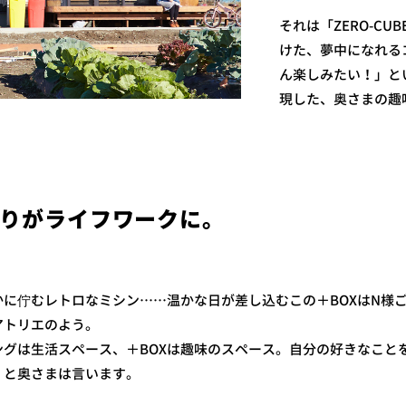
それは「ZERO-CU
けた、夢中になれる
ん楽しみたい！」と
現した、奥さまの趣味
りがライフワークに。
に佇むレトロなミシン……温かな日が差し込むこの＋BOXはN様
アトリエのよう。
ングは生活スペース、＋BOXは趣味のスペース。自分の好きなこと
」と奥さまは言います。