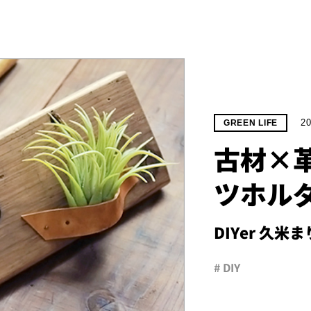
20
GREEN LIFE
古材×
ツホル
DIYer 久米ま
# DIY