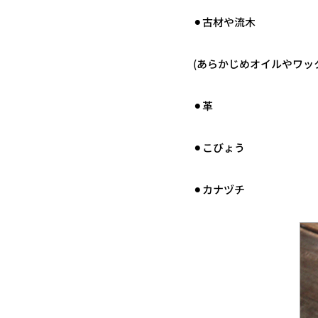
⚫︎古材や流木
(あらかじめオイルやワッ
⚫︎革
⚫︎こびょう
⚫︎カナヅチ