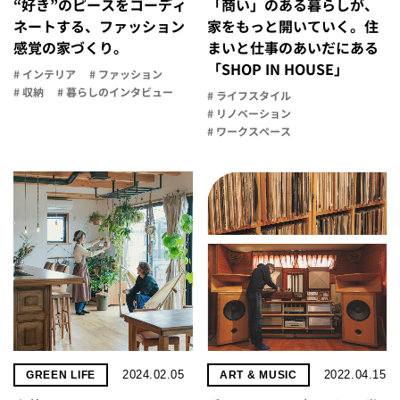
“好き”のピースをコーディ
「商い」の​ある​暮らしが、​
ネートする、ファッション
家を​もっと​開いていく。​住
感覚の家づくり。
まいと​仕事の​あいだに​ある​
「SHOP IN HOUSE」
# インテリア
# ファッション
# 収納
# 暮らしのインタビュー
# ライフスタイル
# リノベーション
# ワークスペース
2024.02.05
2022.04.15
GREEN LIFE
ART & MUSIC