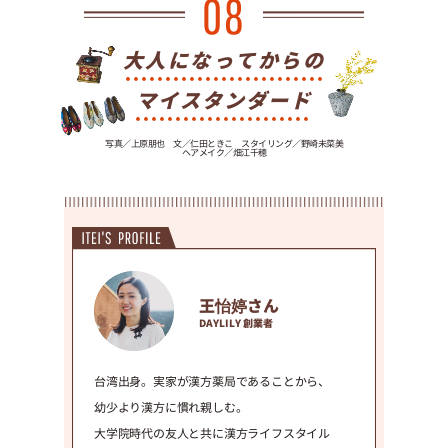
大人になってからの
マイスタンダード
写真／上原朋也 文／仁田ときこ スタイリング／野崎未菜美
ヘアメイク／畑江千穂
王怡婷さん
DAYLILY 創業者
台湾出身。実家が漢方薬局であることから、
幼少より漢方に慣れ親しむ。
大学院時代の友人と共に漢方ライフスタイル