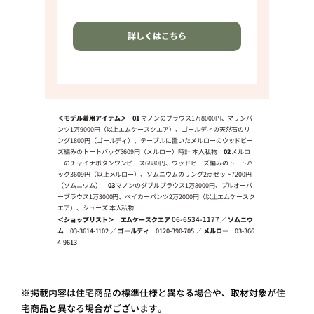
詳しくはこちら
＜モデル着用アイテム＞
01
マノンのブラウス1万8000円、マリンパ
ンツ1万9000円（以上エムケースクエア）、ゴールディの天然石のリ
ング1800円（ゴールディ）、テーブルに置いたメルローのウッドビー
ズ編みのトートバッグ3609円（メルロー）時計 本人私物
02
メルロ
ーのチャイナボタンワンピース6880円、ウッドビーズ編みのトートバ
ッグ3609円（以上メルロー）、ソムニウムのリング2点セット7200円
（ソムニウム）
03
マノンのダブルブラウス1万8000円、プルオーバ
ーブラウス1万3000円、ベイカーパンツ2万2000円（以上エムケースク
エア）、シューズ 本人私物
06-6534-1177
＜ショップリスト＞
エムケースクエア
／
ソムニウ
ム
03-3614-1102
／
ゴールディ
0120-390-705
／
メルロー
03-366
4-9613
※掲載内容は住宅商品の標準仕様と異なる場合や、取材対象が住
宅商品と異なる場合がございます。