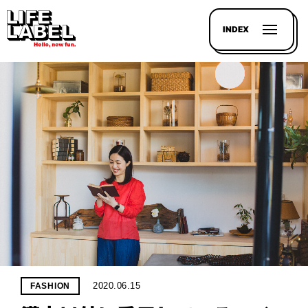
INDEX
記事を
探す
LL
MAGAZIN
HOUSE
LINE-
UP
2020.06.15
FASHION