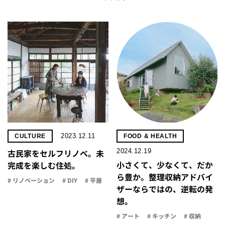
2023.12.11
CULTURE
FOOD & HEALTH
2024.12.19
古民家をセルフリノべ。未
小さくて、少なくて、だか
完成を楽しむ住処。
ら豊か。整理収納アドバイ
# リノベーション
# DIY
# 平屋
ザーならではの、逆転の発
想。
# アート
# キッチン
# 収納