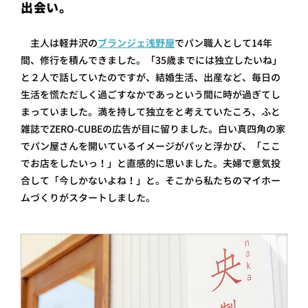
出会い。
プライ
バシー
ポリシ
主人は軽井沢の
ブランジェ浅野屋
でパン職人として14年
ー
間、修行を積んできました。「35歳までには独立したいね」
採用情
報
と２人で話していたのですが、結婚生活、出産など、毎日の
生活を慌ただしく過ごすなかであっという間に時が過ぎてし
まっていました。満を持して独立をと考えていたころ、ふと
雑誌でZERO-CUBEの広告が目に留りました。白い真四角の家
でパン屋さんを開いているイメージがパッと浮かび、「ここ
でお店をしたいっ！」と直感的に思いました。夫婦で意気投
合して「今しかないよね！」と。そこから私たちのマイホー
ムづくりがスタートしました。