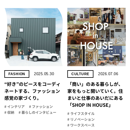
2025.05.30
2026.07.06
FASHION
CULTURE
“好き”のピースをコーディ
「商い」の​ある​暮らしが、​
ネートする、ファッション
家を​もっと​開いていく。​住
感覚の家づくり。
まいと​仕事の​あいだに​ある​
「SHOP IN HOUSE」
# インテリア
# ファッション
# 収納
# 暮らしのインタビュー
# ライフスタイル
# リノベーション
# ワークスペース