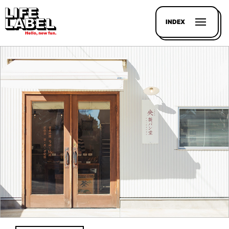
INDEX
記事を
探す
LL
MAGAZIN
HOUSE
LINE-
UP