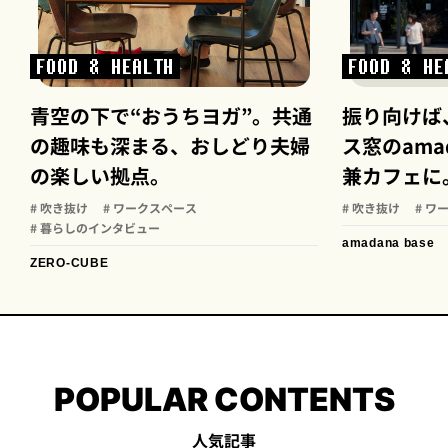
FOOD & HEALTH
FOOD & HE
青空の下で“おうちヨガ”。共通
振り向けば
の趣味も深まる、おしどり夫婦
ス窓のamad
の楽しい拠点。
兼カフェに
# 吹き抜け
# ワークスペース
# 吹き抜け
# ワ
# 暮らしのインタビュー
amadana base
ZERO-CUBE
POPULAR CONTENTS
人気記事