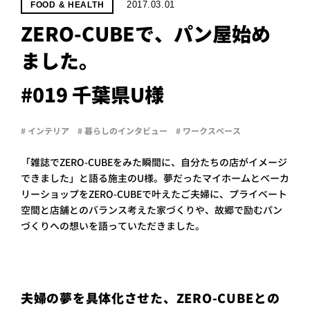
PROJECT
2017.03.01
FOOD & HEALTH
ZERO-CUBEで、パン屋始め
WHAT’S
LIFE
ました。
LABEL
#019 千葉県U様
ライフレー
# インテリア
# 暮らしのインタビュー
# ワークスペース
つ
い
て
も
っ
「雑誌でZERO-CUBEをみた瞬間に、自分たちの店がイメージ
はい
できました」と語る施主のU様。夢だったマイホームとベーカ
いいえ
リーショップをZERO-CUBEで叶えたご夫婦に、プライベート
空間と店舗とのバランス考えた家づくりや、故郷で励むパン
づくりへの想いを語っていただきました。
会社概
要
企業の
方へ
夫婦の夢を具体化させた、ZERO-CUBEとの
お問い
合わせ